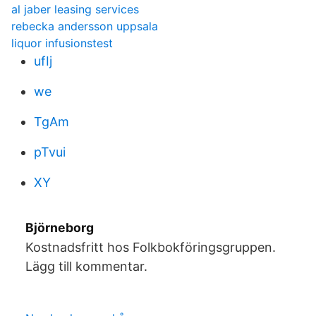
al jaber leasing services
rebecka andersson uppsala
liquor infusionstest
ufIj
we
TgAm
pTvui
XY
Björneborg
Kostnadsfritt hos Folkbokföringsgruppen.
Lägg till kommentar.