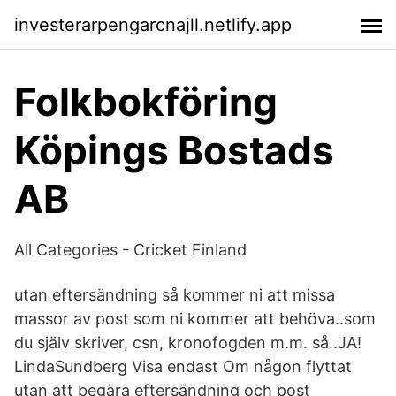
investerarpengarcnajll.netlify.app
Folkbokföring
Köpings Bostads
AB
All Categories - Cricket Finland
utan eftersändning så kommer ni att missa
massor av post som ni kommer att behöva..som
du själv skriver, csn, kronofogden m.m. så..JA!
LindaS­undber­g Visa endast Om någon flyttat
utan att begära eftersändning och post